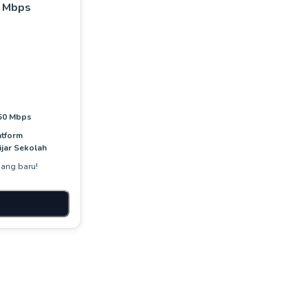
 Mbps
50 Mbps
atform
jar Sekolah
ang baru!