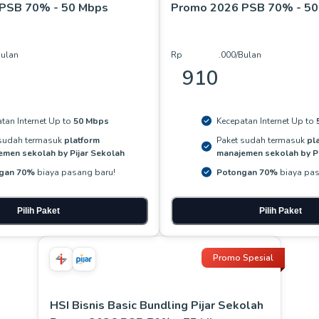
PSB 70% - 50 Mbps
Promo 2026 PSB 70% - 50
Bulan
Rp
.
000
/Bulan
910
tan Internet Up to
50 Mbps
Kecepatan Internet Up to
 sudah termasuk
platform
Paket sudah termasuk
pl
emen sekolah by Pijar Sekolah
manajemen sekolah by Pi
gan 70%
biaya pasang baru!
Potongan 70%
biaya pas
Pilih Paket
Pilih Paket
Promo Spesial
HSI Bisnis Basic Bundling Pijar Sekolah