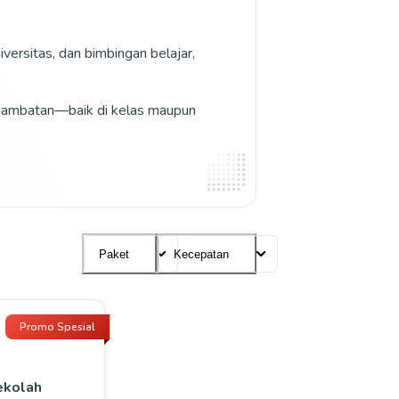
ersitas, dan bimbingan belajar, 
a hambatan—baik di kelas maupun 
Paket
Kecepatan
Promo Spesial
Sekolah