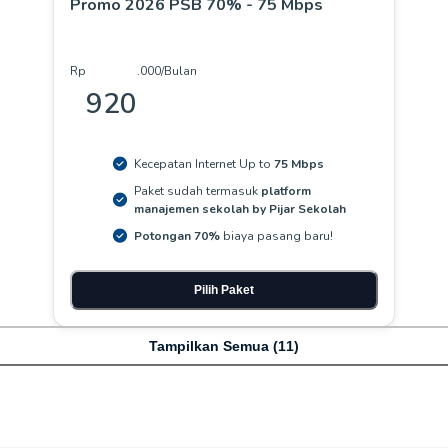
Promo 2026 PSB 70% - 75 Mbps
Rp
.
000
/Bulan
920
Kecepatan Internet Up to
75 Mbps
Paket sudah termasuk
platform
manajemen sekolah by Pijar Sekolah
Potongan 70%
biaya pasang baru!
Pilih Paket
Tampilkan Semua (
11
)